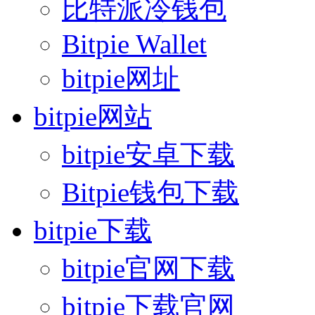
比特派冷钱包
Bitpie Wallet
bitpie网址
bitpie网站
bitpie安卓下载
Bitpie钱包下载
bitpie下载
bitpie官网下载
bitpie下载官网