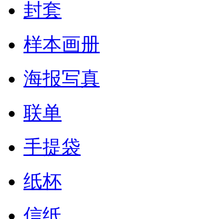
封套
样本画册
海报写真
联单
手提袋
纸杯
信纸