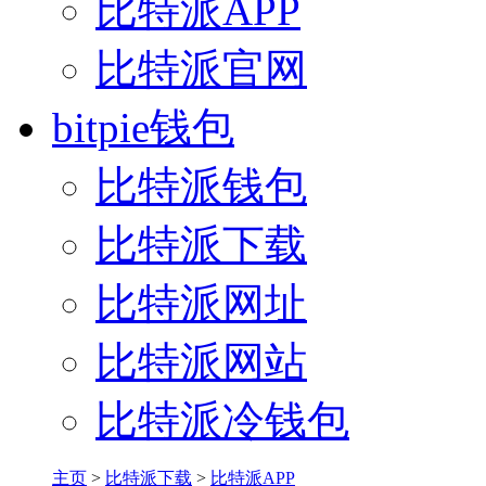
比特派APP
比特派官网
bitpie钱包
比特派钱包
比特派下载
比特派网址
比特派网站
比特派冷钱包
主页
>
比特派下载
>
比特派APP