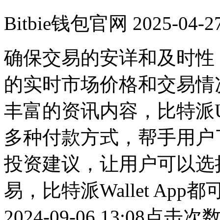
Bitbie钱包官网
2025-04-2
确保交易的安详和及时性
的实时市场价格和交易情况，
丰富的资讯内容，比特派UNE
多种付款方式，帮手用户
投资建议，让用户可以选
易，比特派Wallet A
2024-09-06 13:08点击