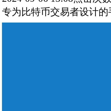
专为比特币交易者设计的