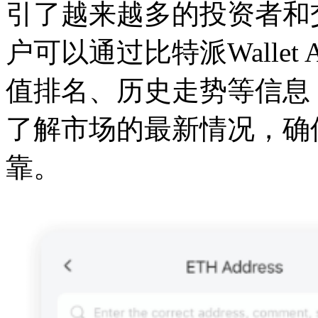
引了越来越多的投资者和
户可以通过比特派Walle
值排名、历史走势等信息
了解市场的最新情况，确
靠。