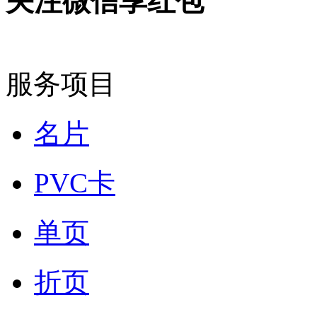
关注微信享红包
服务项目
名片
PVC卡
单页
折页