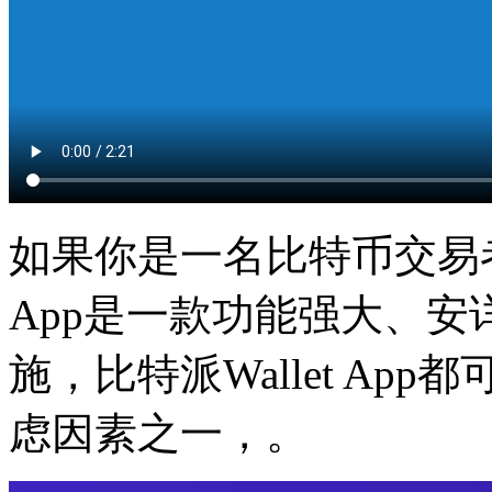
如果你是一名比特币交易者，
App是一款功能强大、
施，比特派Wallet A
虑因素之一，。